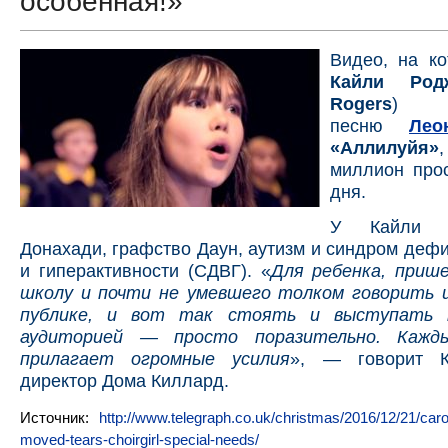
особенная!»
Видео, на ко
Кайли Род
Rogers
) и
песню
Лео
«Аллилуйя»
миллион прос
дня.
У Кайли Р
Донахади, графство Даун, аутизм и синдром деф
и гиперактивности (СДВГ).
«
Для ребенка, приш
школу и почти не умевшего толком говорить 
публике, и вот так стоять и выступать 
аудиторией — просто поразительно. Кажд
прилагает огромные усилия
», — говорит 
директор Дома Киллард.
Источник:
http://www.telegraph.co.uk/christmas/2016/12/21/caro
moved-tears-choirgirl-special-needs/