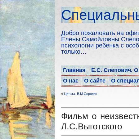
Cпециальны
Добро пожаловать на офи
Елены Самойловны Слепов
психологии ребенка с особ
только…
Главная
Е.С. Слепович. О
О нас
О сайте
О специа
«
Цитата. В.М.Сорокин
Фильм о неизвест
Л.С.Выготского