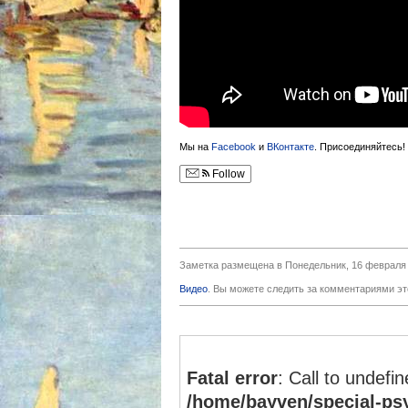
Мы на
Facebook
и
ВКонтакте
. Присоединяйтесь!
Follow
Заметка размещена в Понедельник, 16 февраля 
Видео
. Вы можете следить за комментариями эт
Fatal error
: Call to undefi
/home/bayven/special-ps