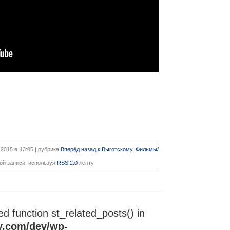
2015 в 13:05 | рубрика
Вперёд назад к Выготскому
,
Фильмы/
ой записи, используя
RSS 2.0
ленту.
ned function st_related_posts() in
y.com/dev/wp-