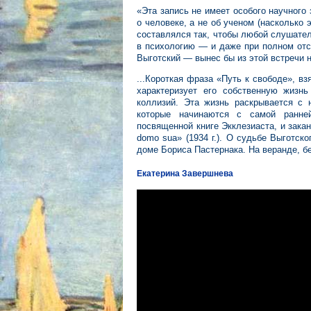
«Эта запись не имеет особого научного
о человеке, а не об ученом (насколько 
составлялся так, чтобы любой слушатель
в психологию — и даже при полном отсу
Выготский — вынес бы из этой встречи 
...Короткая фраза «Путь к свободе», вз
характеризует его собственную жизн
коллизий. Эта жизнь раскрывается с 
которые начинаются с самой ранней 
посвященной книге Экклезиаста, и зака
domo sua» (1934 г.). О судьбе Выготск
доме Бориса Пастернака. На веранде, бе
Екатерина Завершнева