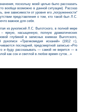
 значения, поскольку моей целью было рассказать
это вообще возможно в данной ситуации). Рассказ
, вне зависимости от уровня его „погруженности“
тствии представления о том, кто такой был Л.С.
нечто важное для себя.
ятая из рукописей Л.С. Выготского, в полной мере
ь – яркую, насыщенную, полную драматических
новой глубиной в записных книжках Выготского,
рукописи «Трагикомедия исканий» (1912 г.),
нчиваются последней, предсмертной записью «Pro
ого и буду рассказывать — самой не верится — в
лой как сон и светлой в любое время суток...»