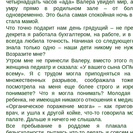
четырнадцать часов «ада» Валера увидел мир, а
умру прямо в родильном зале – от боли
одновременно. Это была самая спокойная ночь в
стала мамой.
Что точно подарит нам день грядущий – не пр
декрета я работала бухгалтером, на работе, и в
всегда любила точность. Начиная со следующего
знала только одно – наши дети никому не нуж
Возразите мне?
Утром мне не принесли Валеру, вместо этого 
женщина педиатр и сказала: «У вашего сына ОПМ,
всему». Я с трудом могла приподняться на 
множественных разрывов, соображала тож
посмотрела на меня еще более строго и изр
понимаете? Что я могла понимать? Молодая
ребенка, не имеющая никакого отношения к мед
«Органическое поражение мозга» – как пригов
врач, и ушла к другой койке, что-то говорила м
палате. Дальше я ничего не слышала.
Все пребывание в роддоме я плакала 
безысходности, пытаясь что-то делать и совсем н