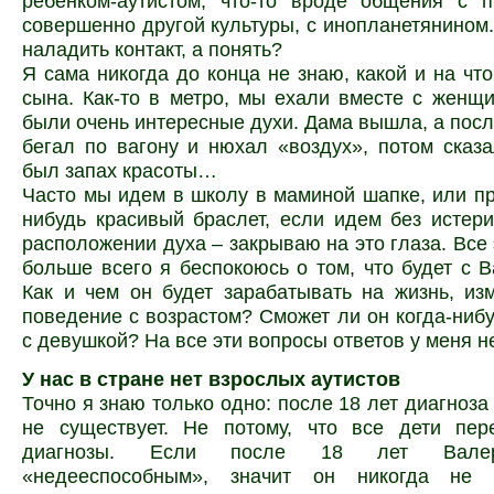
ребенком-аутистом, что-то вроде общения с п
совершенно другой культуры, с инопланетянином.
наладить контакт, а понять?
Я сама никогда до конца не знаю, какой и на что
сына. Как-то в метро, мы ехали вместе с женщи
были очень интересные духи. Дама вышла, а посл
бегал по вагону и нюхал «воздух», потом сказа
был запах красоты…
Часто мы идем в школу в маминой шапке, или пр
нибудь красивый браслет, если идем без истер
расположении духа – закрываю на это глаза. Все 
больше всего я беспокоюсь о том, что будет с 
Как и чем он будет зарабатывать на жизнь, из
поведение с возрастом? Сможет ли он когда-нибу
с девушкой? На все эти вопросы ответов у меня не
У нас в стране нет взрослых аутистов
Точно я знаю только одно: после 18 лет диагноза
не существует. Не потому, что все дети пер
диагнозы. Если после 18 лет Валер
«недееспособным», значит он никогда не 