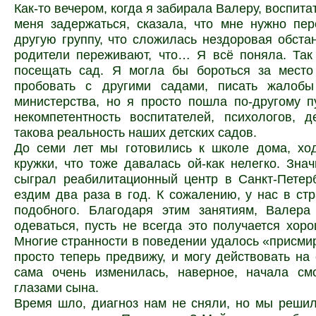
Как-то вечером, когда я забирала Валеру, воспит
меня задержаться, сказала, что мне нужно пе
другую группу, что сложилась нездоровая обстан
родители переживают, что… Я всё поняла. Так
посещать сад. Я могла бы бороться за место
пробовать с другими садами, писать жалоб
министерства, но я просто пошла по-другому п
некомпетентность воспитателей, психологов, 
такова реальность наших детских садов.
До семи лет мы готовились к школе дома, хо
кружки, что тоже давалась ой-как нелегко. Зна
сыграл реабилитационный центр в Санкт-Петер
ездим два раза в год. К сожалению, у нас в стр
подобного. Благодаря этим занятиям, Валера
одеваться, пусть не всегда это получается хоро
Многие странности в поведении удалось «присмир
просто теперь предвижу, и могу действовать на
сама очень изменилась, наверное, начала см
глазами сына.
Время шло, диагноз нам не сняли, но мы реши