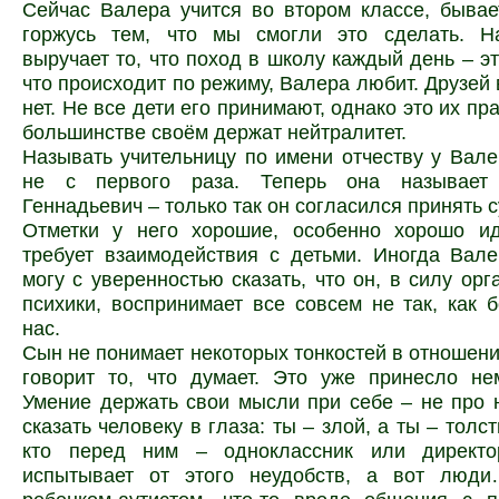
Сейчас Валера учится во втором классе, бывае
горжусь тем, что мы смогли это сделать. Н
выручает то, что поход в школу каждый день – эт
что происходит по режиму, Валера любит. Друзей 
нет. Не все дети его принимают, однако это их пр
большинстве своём держат нейтралитет.
Называть учительницу по имени отчеству у Вал
не с первого раза. Теперь она называет
Геннадьевич – только так он согласился принять 
Отметки у него хорошие, особенно хорошо ид
требует взаимодействия с детьми. Иногда Вале
могу с уверенностью сказать, что он, в силу орг
психики, воспринимает все совсем не так, как 
нас.
Сын не понимает некоторых тонкостей в отношени
говорит то, что думает. Это уже принесло не
Умение держать свои мысли при себе – не про 
сказать человеку в глаза: ты – злой, а ты – толс
кто перед ним – одноклассник или директо
испытывает от этого неудобств, а вот люд