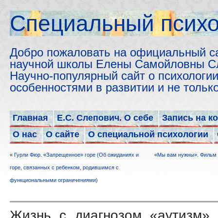
Cпециальный психо
Добро пожаловать на официальный с
научной школы Елены Самойловны С
Научно-популярный сайт о психологии
особенностями в развитии и не толь
Главная
Е.С. Слепович. О себе
Запись на к
О нас
О сайте
О специальной психологии
«
Гурли Фюр. «Запрещенное» горе (Об ожиданиях и
«Мы вам нужны». Фильм 
горе, связанных с ребенком, родившимся с
функциональными ограничениями)
Жизнь с диагнозом «аутизм»