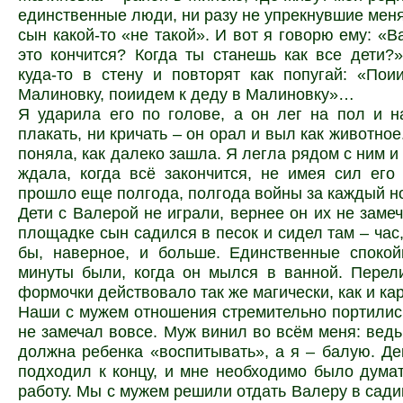
единственные люди, ни разу не упрекнувшие меня 
сын какой-то «не такой». И вот я говорю ему: «В
это кончится? Когда ты станешь как все дети?
куда-то в стену и повторят как попугай: «По
Малиновку, поиидем к деду в Малиновку»…
Я ударила его по голове, а он лег на пол и н
плакать, ни кричать – он орал и выл как животно
поняла, как далеко зашла. Я легла рядом с ним и
ждала, когда всё закончится, не имея сил его 
прошло еще полгода, полгода войны за каждый н
Дети с Валерой не играли, вернее он их не замеч
площадке сын садился в песок и сидел там – час,
бы, наверное, и больше. Единственные споко
минуты были, когда он мылся в ванной. Перел
формочки действовало так же магически, как и ка
Наши с мужем отношения стремительно портилис
не замечал вовсе. Муж винил во всём меня: ведь
должна ребенка «воспитывать», а я – балую. Де
подходил к концу, и мне необходимо было дума
работу. Мы с мужем решили отдать Валеру в садик