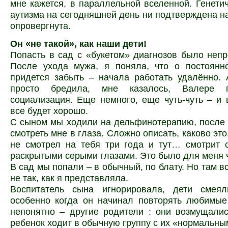
мне кажется, в параллельной вселенной. Генети
аутизма на сегодняшней день ни подтверждена на
опровергнута.
Он «не такой», как наши дети!
Попасть в сад с «букетом» диагнозов было непр
После ухода мужа, я поняла, что о постоянн
придется забыть – начала работать удалённо.
просто бредила, мне казалось, Валере 
социализация. Еще немного, еще чуть-чуть – и 
все будет хорошо.
С сыном мы ходили на дельфинотерапию, после 
смотреть мне в глаза. Сложно описать, каково это
не смотрел на тебя три года и тут… смотрит 
раскрытыми серыми глазами. Это было для меня 
В сад мы попали – в обычный, по блату. Но там в
не так, как я представляла.
Воспитатель сына игнорировала, дети смея
особенно когда он начинал повторять любимые
непонятно – другие родители : они возмущалис
ребенок ходит в обычную группу с их «нормальны