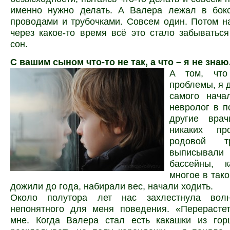
именно нужно делать. А Валера лежал в бокс
проводами и трубочками. Совсем один. Потом н
через какое-то время всё это стало забыватьс
сон.
С вашим сыном что-то не так, а что – я не зна
А том, что
проблемы, я 
самого нача
невролог в п
другие вра
никаких пр
родовой т
выписывал
бассейны, 
многое в тако
дожили до года, набирали вес, начали ходить.
Около полутора лет нас захлестнула вол
непонятного для меня поведения. «Перерастет
мне. Когда Валера стал есть какашки из гор