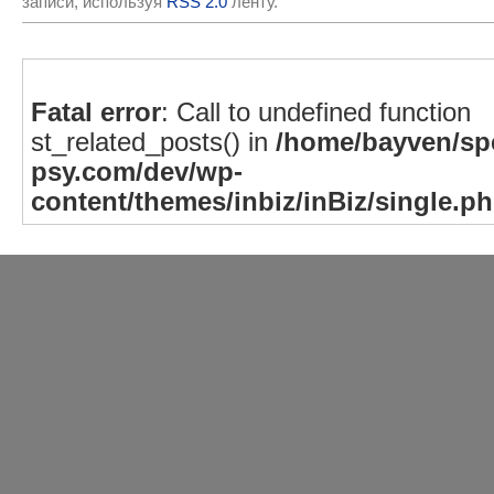
записи, используя
RSS 2.0
ленту.
Fatal error
: Call to undefined function
st_related_posts() in
/home/bayven/spe
psy.com/dev/wp-
content/themes/inbiz/inBiz/single.p