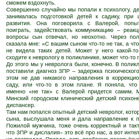
сможем вздохнуть.
Совершенно случайно мы попали к психологу, де
занималась подготовкой детей к садику, при 
развития. Она поговорила с Валерой, попы
поиграть, задействовать коммуникацию – реак
вопросы сын отвечал, но неохотно. Через пол
сказала мне: «С вашим сыном что-то не так, а что
не видела таких детей. Может у него какой-т
сходите к неврологу в поликлинике, может что-то 
До этого мы у невролога были, конечно. В поликл
поставили диагноз ЗПР – задержка психического
этом не дав никакого направления в коррекци
саду, или что-то в этом плане. Я поняла, что
именно «не так» с Валерой придется самим. 
Минский городском клинический детский психон
диспансер.
Там нам попался опытный детский невролог, кото
сына, выслушала меня и дала направление к п
Пожилой мужчина, тоже очень корректный и такт
что ЗПР и дислалия– это всё про нас, а вот инте