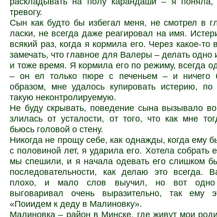
раскладывать на полу карандаши – я поняла, 
тревогу.
Сын как будто бы избегал меня, не смотрел в г
ласки, не всегда даже реагировал на имя. Истер
всякий раз, когда я кормила его. Через какое-то
замечать, что главное для Валеры – делать одно 
и тоже время. Я кормила его по режиму, всегда о
– он ел только пюре с печеньем – и ничего 
образом, мне удалось купировать истерию, по
такую неконтролируемую.
Не буду скрывать, поведение сына вызывало во
злилась от усталости, от того, что как мне тог
бьюсь головой о стену.
Никогда не прощу себе, как однажды, когда ему б
с половиной лет, я ударила его. Хотела собрать е
мы спешили, и я начала одевать его слишком бы
последовательности, как делаю это всегда. В
плохо, и мало слов выучил, но вот одно
выговаривал очень выразительно, так ему э
«Поиидем к деду в Малиновку».
Малиновка – район в Минске, где живут мои роди