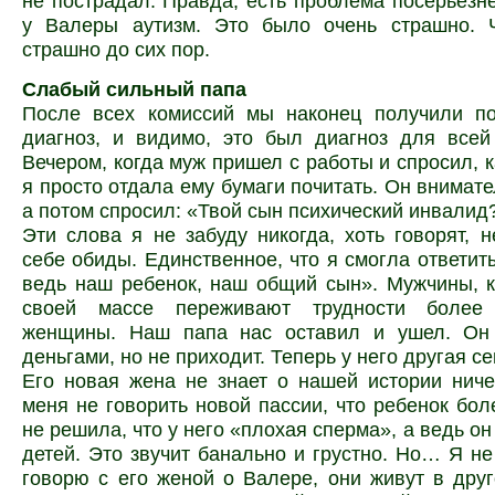
не пострадал. Правда, есть проблема посерьёзне
у Валеры аутизм. Это было очень страшно. Ч
страшно до сих пор.
Слабый сильный папа
После всех комиссий мы наконец получили п
диагноз, и видимо, это был диагноз для всей
Вечером, когда муж пришел с работы и спросил, к
я просто отдала ему бумаги почитать. Он внимате
а потом спросил: «Твой сын психический инвалид
Эти слова я не забуду никогда, хоть говорят, н
себе обиды. Единственное, что я смогла ответить
ведь наш ребенок, наш общий сын». Мужчины, 
своей массе переживают трудности более
женщины. Наш папа нас оставил и ушел. Он
деньгами, но не приходит. Теперь у него другая се
Его новая жена не знает о нашей истории нич
меня не говорить новой пассии, что ребенок бол
не решила, что у него «плохая сперма», а ведь он 
детей. Это звучит банально и грустно. Но… Я не
говорю с его женой о Валере, они живут в друг