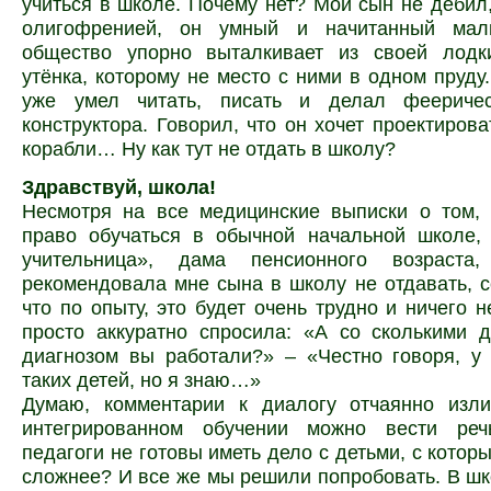
учиться в школе. Почему нет? Мой сын не дебил,
олигофренией, он умный и начитанный маль
общество упорно выталкивает из своей лодки
утёнка, которому не место с ними в одном пруду.
уже умел читать, писать и делал феериче
конструктора. Говорил, что он хочет проектирова
корабли… Ну как тут не отдать в школу?
Здравствуй, школа!
Несмотря на все медицинские выписки о том,
право обучаться в обычной начальной школе,
учительница», дама пенсионного возраста,
рекомендовала мне сына в школу не отдавать, с
что по опыту, это будет очень трудно и ничего н
просто аккуратно спросила: «А со сколькими 
диагнозом вы работали?» – «Честно говоря, у
таких детей, но я знаю…»
Думаю, комментарии к диалогу отчаянно изл
интегрированном обучении можно вести реч
педагоги не готовы иметь дело с детьми, с котор
сложнее? И все же мы решили попробовать. В шк