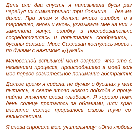
День или два спустя я нанизывала бусы раз
чередуя их симметрично: три большие — две ма
далее. При этом я делала много ошибок, и 
терпеливо, вновь и вновь, указывала мне на них.
заметила явную ошибку в последовательн
сосредоточилась и попыталась сообразить,
бусины дальше. Мисс Салливан коснулась моего 
по буквам с нажимом: «Думай».
Мгновенной вспышкой меня озарило, что это с
названием процесса, происходящего в моей го
мое первое сознательное понимание абстрактно
Долгое время я сидела, не думая о бусинах у мен
пытаясь, в свете этого нового подхода к проц
найти значение слова «любовь». Я хорошо пом
день солнце пряталось за облаками, шли крат
внезапно солнце прорвалось сквозь тучи с
великолепием.
Я снова спросила мою учительницу: «Это любов