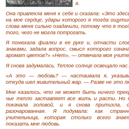
я.
Она привлекла меня к себе и сказала: «Это здес
на мое сердце, удары которого я тогда ощути
слова меня сильно озадачили, потому что я тог
того, чего не могла потрогать.
Я понюхала фиалки в ее руке и, отчасти сло
знаками, задала вопрос, смысл которого озна
аромат цветов?» «Нет», — отвечала моя учите
Я снова задумалась. Теплое солнце освещало нас.
«А это — любовь? — настаивала я, указыва
откуда шел живительный жар. — Разве не это л
Мне казалось, что не может быть ничего прек
чье тепло заставляет все жить и расти. Но 
покачала головой, и я снова притихла, о
разочарованная. Я подумала: как стран
учительница, которая столько всего зна
показать мне любовь.