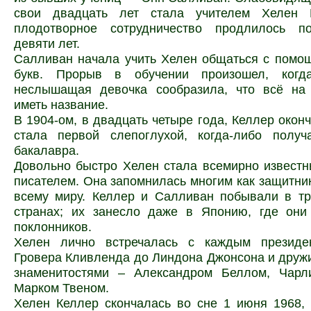
свои двадцать лет стала учителем Хелен 
плодотворное сотрудничество продлилось п
девяти лет.
Салливан начала учить Хелен общаться с помо
букв. Прорыв в обучении произошел, когд
неслышащая девочка сообразила, что всё на
иметь название.
В 1904-ом, в двадцать четыре года, Келлер окон
стала первой слепоглухой, когда-либо полу
бакалавра.
Довольно быстро Хелен стала всемирно извест
писателем. Она запомнилась многим как защитни
всему миру. Келлер и Салливан побывали в тр
странах; их занесло даже в Японию, где они
поклонников.
Хелен лично встречалась с каждым презид
Гровера Кливленда до Линдона Джонсона и друж
знаменитостями – Александром Беллом, Чар
Марком Твеном.
Хелен Келлер скончалась во сне 1 июня 1968,