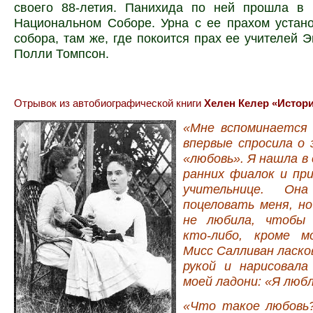
своего 88-летия. Панихида по ней прошла в 
Национальном Соборе. Урна с ее прахом устан
собора, там же, где покоится прах ее учителей 
Полли Томпсон.
Отрывок из автобиографической книги
Хелен Келер «Истори
«Мне вспоминается 
впервые спросила о 
«любовь». Я нашла в 
ранних фиалок и при
учительнице. Она
поцеловать меня, но
не любила, чтобы 
кто-либо, кроме м
Мисс Салливан ласко
рукой и нарисовала
моей ладони: «Я люб
«Что такое любовь