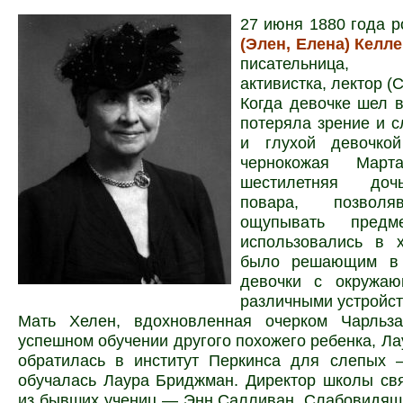
27 июня 1880 года 
(Элен, Елена) Келл
писательница, о
активистка, лектор (
Когда девочке шел в
потеряла зрение и с
и глухой девочкой
чернокожая Март
шестилетняя доч
повара, позвол
ощупывать предм
использовались в х
было решающим в 
девочки с окружа
различными устройст
Мать Хелен, вдохновленная очерком Чар
льз
успешном обучении другого похожего ребенка, Л
обратилась в институт Перкинса для слепых –
обучалась Лаура Бриджман. Директор школы св
из бывших учениц — Энн Салливан. Слабовидящ