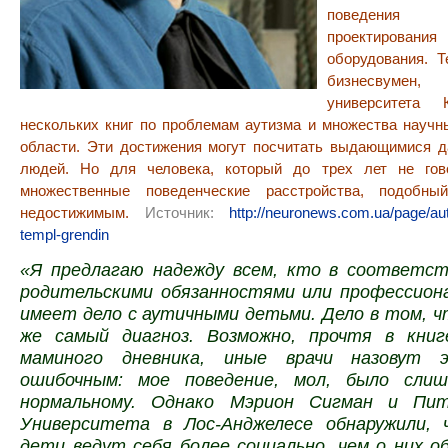
поведения
проектирования
оборудования. 
бизнесвуме
университета 
нескольких книг по проблемам аутизма и множества научн
области. Эти достижения могут посчитать выдающимися 
людей. Но для человека, который до трех лет не гов
множественные поведенческие расстройства, подобны
недостижимым.
Источник:
http://neuronews.com.ua/page/auti
templ-grendin
«Я предлагаю надежду всем, кто в соответст
родительскими обязанностями или профессион
имеет дело с аутичными детьми. Дело в том, 
же самый диагноз. Возможно, прочтя в кни
маминого дневника, иные врачи назовут 
ошибочным: мое поведение, мол, было слиш
нормальному. Однако Мэрион Сигман и Пи
Университета в Лос-Анджелесе обнаружили,
дети ведут себя более социально, чем о них 