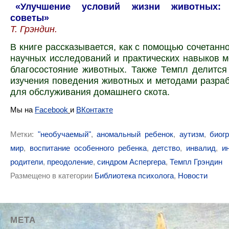
«Улучшение условий жизни животных: п
советы»
Т. Грэндин.
В книге рассказывается, как с помощью сочетанн
научных исследований и практических навыков 
благосостояние животных. Также Темпл делитс
изучения поведения животных и методами разраб
для обслуживания домашнего скота.
Мы на
Facebook
и
ВКонтакте
Метки:
"необучаемый"
,
аномальный ребенок
,
аутизм
,
биог
мир
,
воспитание особенного ребенка
,
детство
,
инвалид
,
и
родители
,
преодоление
,
синдром Аспергера
,
Темпл Грэндин
Размещено в категории
Библиотека психолога
,
Новости
МЕТА