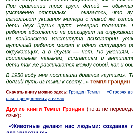
При сравнении трех групп детей — обычных
умственно отсталых — оказалось, что а
выполняют указания матери с такой же готов
дети двух других групп. Неверно полагать,
ребенок абсолютно не реагирует на окружающе
из лондонского Института психиатрии утв
аутичный ребенок может в одних ситуациях р
окружающих, а в других — нет. По умениям, 
социальным навыкам, симпатиям и антипат
дети так же различаются между собой, как и об
В 1950 году мне поставили диагноз «аутизм». Т
долгий путь из тьмы к свету...»
Темпл Грэндин
Скачать книгу можно здесь:
Грэндин Темпл — «Отворяя дв
опыт преодоления аутизма»
Другие книги Темпл Грэндин
(пока не перевед
язык)
:
«Животные делают нас людьми: создавая 
для животных»