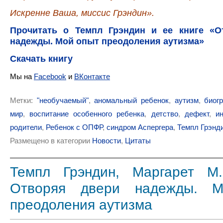
Искренне Ваша, миссис Грэндин»
.
Прочитать о Темпл Грэндин и ее книге «О
надежды. Мой опыт преодоления аутизма»
Скачать книгу
Мы на
Facebook
и
ВКонтакте
Метки:
"необучаемый"
,
аномальный ребенок
,
аутизм
,
биог
мир
,
воспитание особенного ребенка
,
детство
,
дефект
,
и
родители
,
Ребенок с ОПФР
,
синдром Аспергера
,
Темпл Грэнд
Размещено в категории
Новости
,
Цитаты
Темпл Грэндин, Маргарет М.
Отворяя двери надежды. 
преодоления аутизма