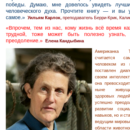
победы. Думаю, мне довелось увидеть лучш
человеческого духа. Прочтите книгу — и вы 
самое.»
Уильям Карлок,
преподаватель
Берри-Крик, Кал
«Впрочем, тем из нас, кому жизнь всё время к
трудной, тоже может быть полезно узнать,
преодоление.»
Елена Кандыбина
Американка 
считается са
человеком из 
поставлен диаг
своем интеллект
она превосходи
ныне живущи
здоровых людей
успешно преодо
развитии соци
навыков, но и ст
ведущим мировы
области животно