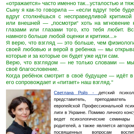
«отражается» часто именно так...усталостью и тяж
Сыну я как-то говорила — «если вдруг тебе буде
вдруг столкнёшься с несправедливой критикой
или внешней — „посмотри“ хоть на мгновение 
глазами или глазами того, кто тебя любит. В
намного больше любой оценки и критики...»
Я верю, что взгляд — это больше, чем физиологи
своей любовью и верой в ребенка — мы открыв
которые и за которые он будет уже идти сам.
Верю, что взглядом — не только словами — мы
своё благословение.
Когда ребёнок смотрит в своё будущее — идёт в
его сопровождает и «питает» наш взгляд."
Светлана Ройз -
детский психол
представитель, преподаватель
европейской Профессиональной псих
лиги в Украине. Помимо личного конс
ведет психологические семинары
родителей, а также является автором
посвященных вопросам воспит