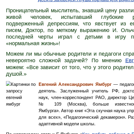
Проницательный мыслитель, знавший цену разл
живой человек, испытавший глубокие ра
подверженный депрессиям, что явствует из е
писем, Доктор, по меткому выражению И. Ольч
последней черты играл с детьми в игру п
«нормальная жизнь»!
Можем ли мы обычные родители и педагоги спра
невероятно сложной задачей? По мнению
Ев
можем: «Все зависит от того, что у этого родител
душой.»
Евгений Александрович Ямбург
— педаго
деятель. Заслуженный учитель РФ, докто
наук, член-корреспондент РАО, директор Ц
№ 109 (Москва), больше известно
Ямбурга». Автор книг «Эта скучная наука уп
для всех», «Педагогический декамерон». Ра
адаптивной модели школы.