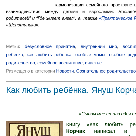
гармонизации семейного пространст
взаимодействия между детьми и взрослыми:
Волшеб
родителей” и “Где живет ангел”, а также
«Практическое Р
«Шепотуньки».
Метки:
безусловное принятие
,
внутренний мир
,
воспи
ребенка
,
как любить ребенка
,
особые мамы
,
особые род
родительство
,
семейное воспитание
,
счастье
Размещено в категории
Новости
,
Сознательное родительство
Как любить ребёнка. Януш Корч
«Сыном мне стала идея 
Книгу «Как любить р
Корчак
написал в дра