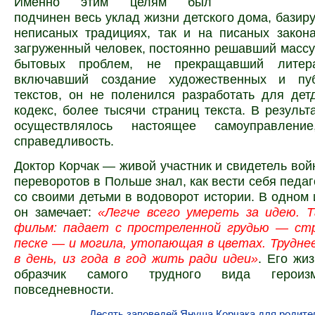
Именно этим целям был
подчинен весь уклад жизни детского дома, базир
неписаных традициях, так и на писаных закон
загруженный человек, постоянно решавший масс
бытовых проблем, не прекращавший литера
включавший создание художественных и пуб
текстов, он не поленился разработать для де
кодекс, более тысячи страниц текста. В результ
осуществлялось настоящее самоуправлен
справедливость.
Доктор Корчак — живой участник и свидетель вой
переворотов в Польше знал, как вести себя педаг
со своими детьми в водоворот истории. В одном 
он замечает:
«Легче всего умереть за идею. Т
фильм: падает с простреленной грудью — стр
песке — и могила, утопающая в цветах. Труднее
в день, из года в год жить ради идеи»
. Его жи
образчик самого трудного вида героизм
повседневности.
Десять заповедей Януша Корчака для родите