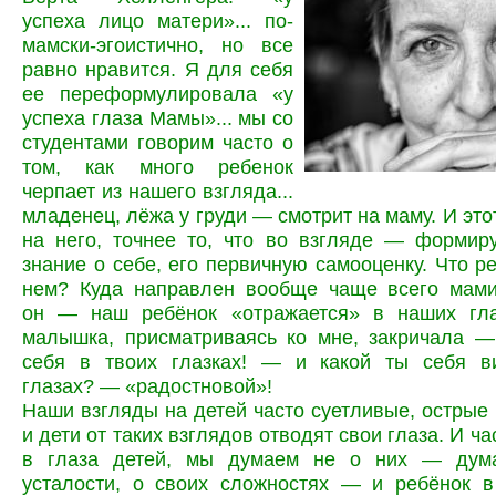
успеха лицо матери»... по-
мамски-эгоистично, но все
равно нравится. Я для себя
ее переформулировала «у
успеха глаза Мамы»... мы со
студентами говорим часто о
том, как много ребенок
черпает из нашего взгляда...
младенец, лёжа у груди — смотрит на маму. И это
на него, точнее то, что во взгляде — формир
знание о себе, его первичную самооценку. Что ре
нем? Куда направлен вообще чаще всего мами
он — наш ребёнок «отражается» в наших гл
малышка, присматриваясь ко мне, закричала —
себя в твоих глазках! — и какой ты себя 
глазах? — «радостновой»!
Наши взгляды на детей часто суетливые, острые
и дети от таких взглядов отводят свои глаза. И ча
в глаза детей, мы думаем не о них — дума
усталости, о своих сложностях — и ребёнок в