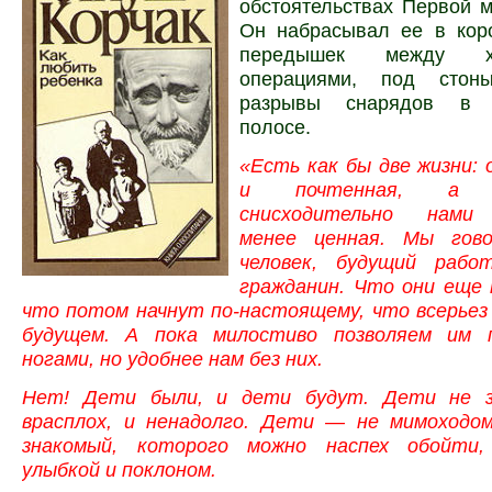
обстоятельствах Первой 
Он набрасывал ее в кор
передышек между хир
операциями, под сто
разрывы снарядов в 
полосе.
«Есть как бы две жизни:
и почтенная, а
снисходительно нами 
менее ценная. Мы гово
человек, будущий рабо
гражданин. Что они еще 
что потом начнут по-настоящему, что всерьез
будущем. А пока милостиво позволяем им 
ногами, но удобнее нам без них.
Нет! Дети были, и дети будут. Дети не з
врасплох, и ненадолго. Дети — не мимоходо
знакомый, которого можно наспех обойти,
улыбкой и поклоном.