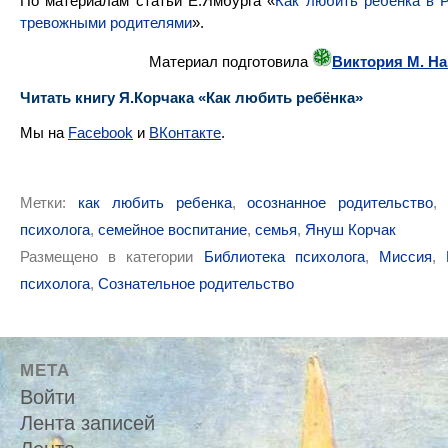
По материалам статьи Е.Ямбурга «
Как любить ребенка в Р
тревожными родителями
».
Материал подготовила
Виктория М. Н
Читать книгу Я.Корчака «Как любить ребёнка»
Мы на
Facebook
и
ВКонтакте
.
Метки:
как любить ребенка
,
осознанное родительство
психолога
,
семейное воспитание
,
семья
,
Януш Корчак
Размещено в категории
Библиотека психолога
,
Миссия
,
психолога
,
Сознательное родительство
МЕТА
Войти
Лента записей