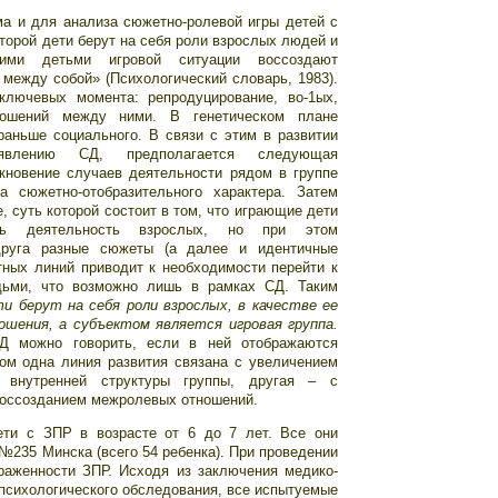
а и для анализа сюжетно-ролевой игры детей с
оторой дети берут на себя роли взрослых людей и
ими детьми игровой ситуации воссоздают
между собой» (Психологический словарь, 1983).
лючевых момента: репродуцирование, во-1ых,
тношений между ними. В генетическом плане
аньше социального. В связи с этим в развитии
влению СД, предполагается следующая
кновение случаев деятельности рядом в группе
а сюжетно-отобразительного характера. Затем
, суть которой состоит в том, что играющие дети
ать деятельность взрослых, но при этом
друга разные сюжеты (а далее и идентичные
ных линий приводит к необходимости перейти к
ьми, что возможно лишь в рамках СД. Таким
и берут на себя роли взрослых, в качестве ее
ения, а субъектом является игровая группа.
Д можно говорить, если в ней отображаются
ом одна линия развития связана с увеличением
 внутренней структуры группы, другая – с
воссозданием межролевых отношений.
ети с ЗПР в возрасте от 6 до 7 лет. Все они
№235 Минска (всего 54 ребенка). При проведении
раженности ЗПР. Исходя из заключения медико-
 психологического обследования, все испытуемые