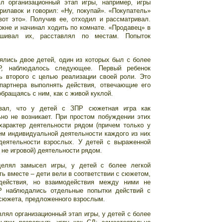
л организационный этап игры, например, игры
рилавок и говорил: «Ну, покупай». «Покупатель»
вот это». Получив ее, отходил и рассматривал.
окне и начинал ходить по комнате. «Продавец» в
ешивал их, расставлял по местам. Попыток
ялись двое детей, один из которых был с более
Р, наблюдалось следующее. Первый ребенок
ь второго с целью реализации своей роли. Это
партнера выполнять действия, отвечающие его
бращаясь с ним, как с живой куклой.
азал, что у детей с ЗПР сюжетная игра как
но не возникает. При простом побуждении этих
характер деятельности рядом (причем только у
ем индивидуальной деятельности каждого из них
деятельности взрослых. У детей с выраженной
не игровой) деятельности рядом.
делял замысел игры, у детей с более легкой
 вместе – дети вели в соответствии с сюжетом,
действия, но взаимодействия между ними не
Р наблюдались отдельные попытки действий с
сюжета, предложенного взрослым.
влял организационный этап игры, у детей с более