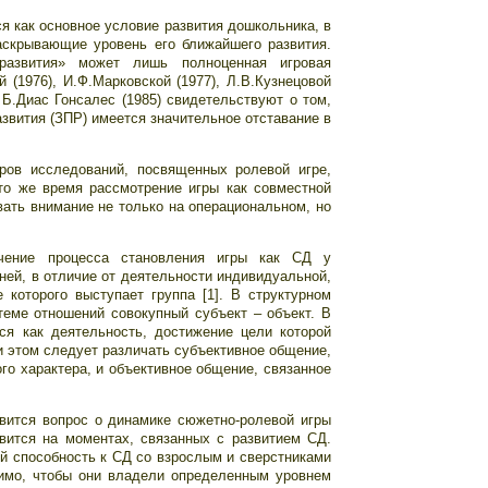
я как основное условие развития дошкольника, в
аскрывающие уровень его ближайшего развития.
развития» может лишь полноценная игровая
 (1976), И.Ф.Марковской (1977), Л.В.Кузнецовой
, Б.Диас Гонсалес (1985) свидетельствуют о том,
азвития (ЗПР) имеется значительное отставание в
ров исследований, посвященных ролевой игре,
то же время рассмотрение игры как совместной
вать внимание не только на операциональном, но
чение процесса становления игры как СД у
ей, в отличие от деятельности индивидуальной,
 которого выступает группа [1]. В структурном
теме отношений совокупный субъект – объект. В
я как деятельность, достижение цели которой
 этом следует различать субъективное общение,
го характера, и объективное общение, связанное
авится вопрос о динамике сюжетно-ролевой игры
вится на моментах, связанных с развитием СД.
ей способность к СД со взрослым и сверстниками
димо, чтобы они владели определенным уровнем