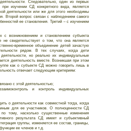
деятельности. Следовательно, один из первых
 при изучении СД конкретного вида, является
акой деятельности или же для этого необходимы
я. Второй вопрос связан с наблюдением самого
бенностей ее становления. Третий – с изучением
х с возникновением и становлением субъекта
е не свидетельствует о том, что она является
ственно-временное объединение детей зачастую
тельности рядом. В тех случаях, когда дети
деятельности, но реально их индивидуальные
ается деятельность вместе. Возникшая при этом
руппе как о субъекте СД можно говорить лишь в
тельность отвечает следующим критериям:
;
вязано с этой деятельностью;
заимоконтроль и контроль индивидуальных
ить о деятельности как совместной тогда, когда
диным для ее участников. О полноценности СД
. по тому, насколько существенные изменения
ктивного результата СД имеет и субъективный
теграция группы, изменяется ее состав, границы,
ункции ее членов и т.д.