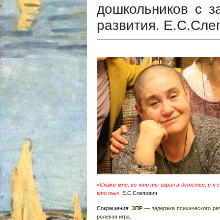
дошкольников с з
развития. Е.С.Сле
«Скажи мне, во что ты играл в детстве, и я 
кто ты».
Е.С.Слепович
Сокращения:
ЗПР
— задержка психического раз
ролевая игра.