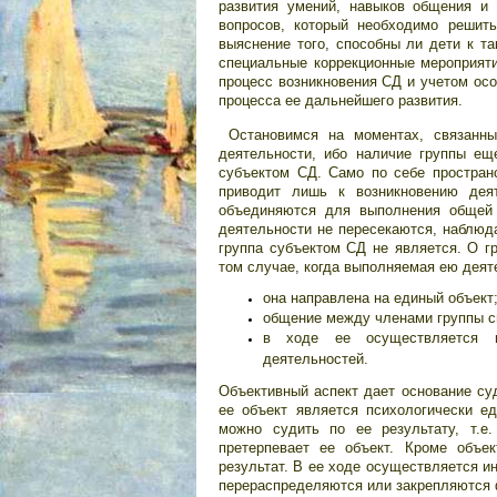
развития умений, навыков общения и 
вопросов, который необходимо решить
выяснение того, способны ли дети к т
специальные коррекционные мероприяти
процесс возникновения СД и учетом осо
процесса ее дальнейшего развития.
Остановимся на моментах, связанны
деятельности, ибо наличие группы ещ
субъектом СД. Само по себе простран
приводит лишь к возникновению дея
объединяются для выполнения общей 
деятельности не пересекаются, наблюд
группа субъектом СД не является. О г
том случае, когда выполняемая ею дея
она направлена на единый объект
общение между членами группы с
в ходе ее осуществляется в
деятельностей.
Объективный аспект дает основание суд
ее объект является психологически е
можно судить по ее результату, т.е
претерпевает ее объект. Кроме объе
результат. В ее ходе осуществляется ин
перераспределяются или закрепляются ф