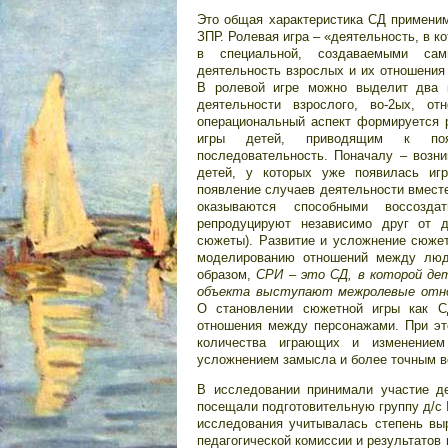
Это общая характеристика СД применим
ЗПР. Ролевая игра – «деятельность, в к
в специальной, создаваемыми сам
деятельность взрослых и их отношения 
В ролевой игре можно выделит два к
деятельности взрослого, во-2ых, о
операциональный аспект формируется р
игры детей, приводящим к поя
последовательность. Поначалу – возни
детей, у которых уже появилась игр
появление случаев деятельности вместе
оказываются способными воссозд
репродуцируют независимо друг от 
сюжеты). Развитие и усложнение сюжет
моделированию отношений между люд
образом,
СРИ – это СД, в которой дет
объекта выступают межролевые отнош
О становлении сюжетной игры как С
отношения между персонажами. При эт
количества играющих и изменением
усложнением замысла и более точным 
В исследовании принимали участие д
посещали подготовительную группу д/с 
исследования учитывалась степень вы
педагогической комиссии и результатов