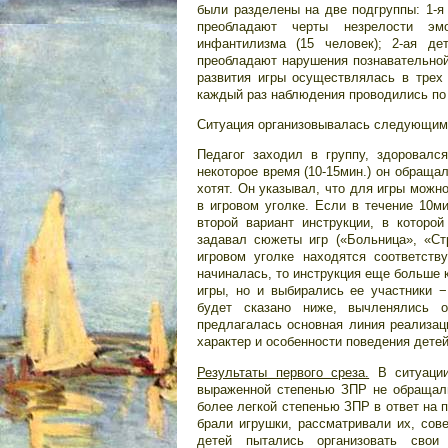
были разделены на две подгруппы: 1-я 
преобладают черты незрелости эм
инфантилизма (15 человек); 2-ая д
преобладают нарушения познавательной 
развития игры осуществлялась в трех 
каждый раз наблюдения проводились по 
Ситуация организовывалась следующим
Педагог заходил в группу, здоровалс
некоторое время (10-15мин.) он обраща
хотят. Он указывал, что для игры можн
в игровом уголке. Если в течение 10ми
второй вариант инструкции, в которой
задавал сюжеты игр («Больница», «Стр
игровом уголке находятся соответст
начиналась, то инструкция еще больше 
игры, но и выбирались ее участники −
будет сказано ниже, вычленялись о
предлагалась основная линия реализац
характер и особенности поведения детей
Результаты первого среза.
В ситуации
выраженной степенью ЗПР не обращали
более легкой степенью ЗПР в ответ на 
брали игрушки, рассматривали их, сов
детей пытались организовать свои