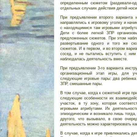
определенным сюжетом (раздевали-од
отдельных случаях действия детей носи
При предъявлении второго варианта 
направлялись к игровому уголку и начи
с находящимися там игровыми атрибут
Дети с более легкой ЗПР организов
предложенных сюжетов. При этом набл
развертывание одного и того же сю
сюжетов. И в первом, и во втором вари
сосед, и не пытались вступить с ним
наблюдалась деятельность вместе.
При предъявлении 3-го варианта инстру
организационный этап игры, для уч
следующие игровые пары: два ребенка 
ЗПР, смешанные пары.
В том случае, когда к сюжетной игре п
следующие особенности их взаимодейс
участок, в ту зону, которая соответ
игровыми атрибутами. Их деятельнос
эпизодическим и возникало лишь тогда,
другого, что вызывало, в свою очере
деятельность можно характеризовать ка
В случае, когда к игре привлекались д