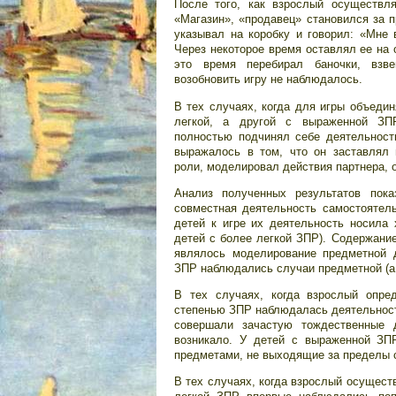
После того, как взрослый осуществля
«Магазин», «продавец» становился за п
указывал на коробку и говорил: «Мне 
Через некоторое время оставлял ее на 
это время перебирал баночки, взв
возобновить игру не наблюдалось.
В тех случаях, когда для игры объедин
легкой, а другой с выраженной ЗП
полностью подчинял себе деятельност
выражалось в том, что он заставлял 
роли, моделировал действия партнера, о
Анализ полученных результатов пок
совместная деятельность самостоятель
детей к игре их деятельность носила 
детей с более легкой ЗПР). Содержани
являлось моделирование предметной 
ЗПР наблюдались случаи предметной (а 
В тех случаях, когда взрослый опре
степенью ЗПР наблюдалась деятельность
совершали зачастую тождественные 
возникало. У детей с выраженной ЗП
предметами, не выходящие за пределы 
В тех случаях, когда взрослый осущест