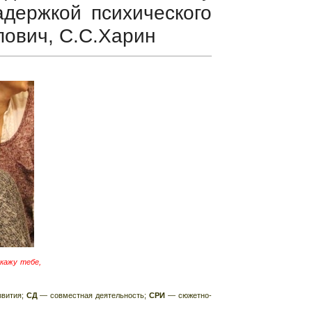
адержкой психического
пович, С.С.Харин
скажу тебе,
вития;
СД
—
совместная деятельность;
СРИ
—
сюжетно-