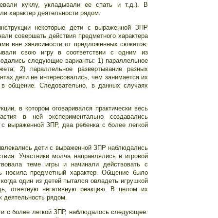
евали куклу, укладывали ее спать и т.д.). В
ли характер деятельности рядом.
инструкции некоторые дети с выраженной ЗПР
нали совершать действия предметного характера
ами вне зависимости от предложенных сюжетов.
ывали свою игру в соответствии с одним из
юдались следующие варианты: 1) параллельное
жета; 2) параллельное развертывание разных
антах дети не интересовались, чем занимается их
 в общение. Следовательно, в данных случаях
кции, в котором оговаривался практически весь
астия в ней экспериментально создавались
с выраженной ЗПР, два ребенка с более легкой
ривлекались дети с выраженной ЗПР наблюдались
твия. Участники молча направлялись в игровой
ствовала теме игры и начинали действовать с
ть носила предметный характер. Общение было
 когда один из детей пытался овладеть игрушкой
дь, ответную негативную реакцию. В целом их
к деятельность рядом.
ети с более легкой ЗПР, наблюдалось следующее.