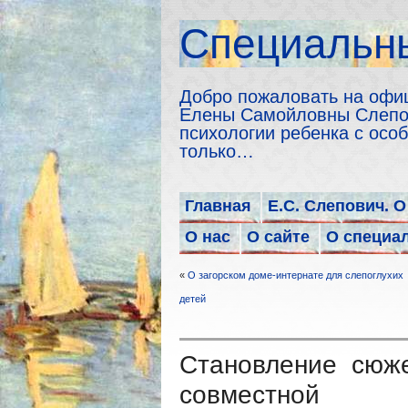
Cпециальны
Добро пожаловать на офи
Елены Самойловны Слепов
психологии ребенка с особ
только…
Главная
Е.С. Слепович. О
О нас
О сайте
О специа
«
О загорском доме-интернате для слепоглухих
детей
Становление сюже
совместной 