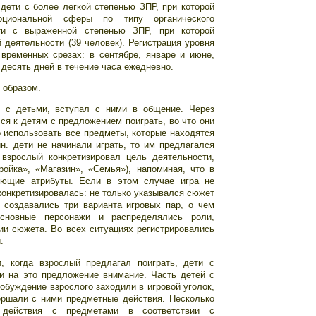
дети с более легкой степенью ЗПР, при которой
оциональной сферы по типу органического
ети с выраженной степенью ЗПР, при которой
деятельности (39 человек). Регистрация уровня
временных срезах: в сентябре, январе и июне,
десять дней в течение часа ежедневно.
 образом.
я с детьми, вступал с ними в общение. Через
лся к детям с предложением поиграть, во что они
о использовать все предметы, которые находятся
н. дети не начинали играть, то им предлагался
 взрослый конкретизировал цель деятельности,
ойка», «Магазин», «Семья»), напоминая, что в
вующие атрибуты. Если в этом случае игра не
конкретизировалась: не только указывался сюжет
 создавались три варианта игровых пар, о чем
сновные персонажи и распределялись роли,
ии сюжета. Во всех ситуациях регистрировались
.
, когда взрослый предлагал поиграть, дети с
 на это предложение внимание. Часть детей с
побуждение взрослого заходили в игровой уголок,
ершали с ними предметные действия. Несколько
 действия с предметами в соответствии с