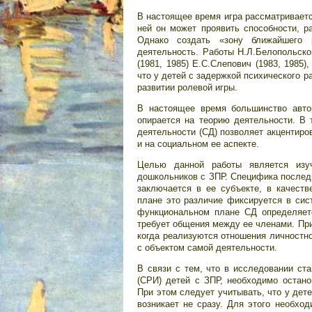
В настоящее время игра рассматриваетс
ней он может проявить способности, р
Однако создать «зону ближайшего 
деятельность. Работы Н.Л.Белопольской
(1981, 1985) Е.С.Слепович (1983, 1985)
что у детей с задержкой психического р
развитии ролевой игры.
В настоящее время большинство авто
опирается на теорию деятельности. В 
деятельности (СД) позволяет акцентиро
и на социальном ее аспекте.
Целью данной работы является изу
дошкольников с ЗПР. Специфика последн
заключается в ее субъекте, в качестве
плане это различие фиксируется в сис
функциональном плане СД определяетс
требует общения между ее членами. При
когда реализуются отношения личностно
с объектом самой деятельности.
В связи с тем, что в исследовании ст
(СРИ) детей с ЗПР, необходимо остано
При этом следует учитывать, что у дет
возникает не сразу. Для этого необхо