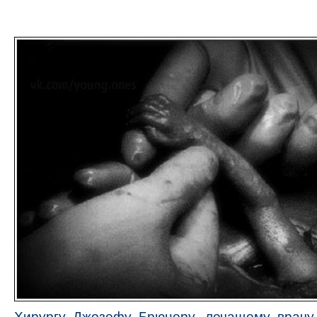
Хирургу Джозефу Брюнеру, лечащему врачу