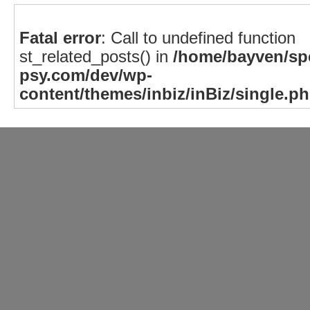
Fatal error
: Call to undefined function
st_related_posts() in
/home/bayven/spe
psy.com/dev/wp-
content/themes/inbiz/inBiz/single.p