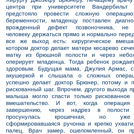
центра при университете Вандербильт
предстояло провести сложную операци
беременности, младенцу поставлен диагноз
врожденный дефект позвоночника, не 
человеку держаться прямо и нормально пере
все же выход есть: хирургическое вмеша
котором доктор делает матери кесарево сече
матку из брюшной полости и через небо
оперирует младенца. Тогда ребенок рождае
здоровым. Будущая мама, Джулия Армас, 
акушеркой и слышала о сложных операц
успешно делает доктор Брюнер, потому и 
рискованный шаг. Впрочем, другого выхода п
малыша могло спасти только рискованное 
вмешательство. И вот, когда операция
завершению, через надрез в полости 
просунулась крошечная, но уже
сформировавшаяся ручонка и крепко ухвати
палец. Врач замер, ошеломленный, он п