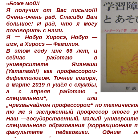
«Боже мой!!
Я получил от Вас письмо!!!
Очень-очень рад. Спасибо Вам
большое! И рад, что я могу
поговорить с Вами.
Я ー Нобуо Хиросэ, Нобуо —
имя, а Хиросэ — Фамилия.
В этом году мне 66 лет, и
сейчас работаю в
университете Яманаши
(Yamanashi) как профессором-
дефектологом. Точнее говоря,
в марте 2019 я ушёл с службы,
а с апреля работаю „
специальном“, или
„чрезвычайном профессором“ по техническо
то же я заслуженный профессор этого у
Наш ―государственный, малый университе
специального образования (коррекционная п
факультете педагогики. Одним л