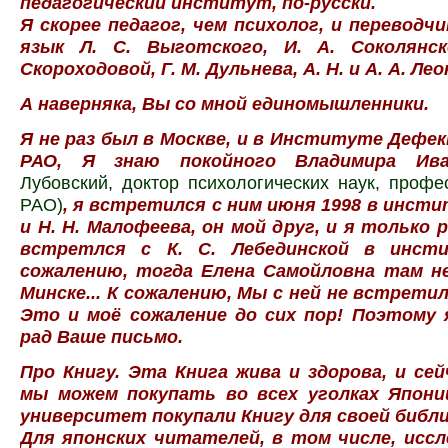
педагогический институт, по-русски.
Я скорее педагог, чем психолог, и переводчи
язык Л. С. Выготского, И. А. Соколянс
Скороходовой, Г. М. Дульнева, А. Н. и А. А. Лео
А наверняка, Вы со мной единомышленники.
Я не раз был в Москве, и в Институте Дефе
РАО, Я знаю покойного Владимира Ив
Лубовский, доктор психологических наук, профе
РАО)
, я встретился с ним июня 1998 в инст
и Н. Н. Малофеева, он мой друг, и я только 
встретлся с К. С. Лебединской в инсти
сожалению, тогда Елена Самойловна там не
Минске... К сожалению, Мы с ней не встретил
Это и моё сожаление до сих пор! Поэтому 
рад Ваше письмо.
Про Книгу. Эта Книга жива и здорова, и се
мы можем покупать во всех уголках Японии
университет покупали Книгу для своей библ
Для японских читателей, в том числе, исс