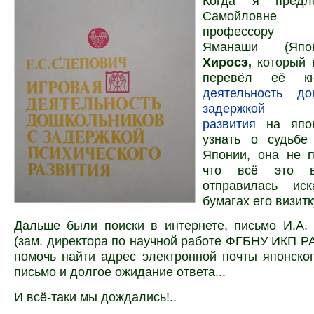
Когда я предл
Самойловне
профессору у
Яманаши (Яп
Хиросэ,
который 
перевёл её кн
деятельность до
задержкой пс
развития
на япо
узнать о судьбе
Японии, она не п
что всё это в
отправилась ис
бумагах его визитк
Дальше были поиски в интернете, письмо И.А.
(зам. директора по научной работе ФГБНУ ИКП Р
помочь найти адрес электронной почты японско
письмо и долгое ожидание ответа...
И всё-таки мы дождались!..