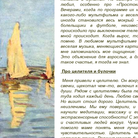
любил, особенно про «Простокв
Вечерами, когда по программе их н
какого-либо мультфильма и весе
иногда становился весь мокрый 
болельщики в футболе, неизв
происходило при выключенном телев
мной происходит. Когда вырос, т
помню. В любимом мультфильме 
веселая музыка, меняющиеся карти
мне запоминалось мое ощущение: 
Это объяснение для взрослых, а 
такое счастье, я тогда не знал.
Про целителя и булочки
Меня привели к целителю. Он вокр
свечки, щекотал чем–то, включил 
души. Рядом с целителями была пек
туда ходил каждый день. Люблю све
Но визит стоил дорого. Целитель 
неизлечимы. Мы ему поверили, и
научили медитации, массажу и е
экстрасенсорные способности! С э
и счастливых людей вокруг. Чужа
помогло маме понять меня лучш
чувствительностью. Целитель ч
иглоукалывание. Реакция может бы