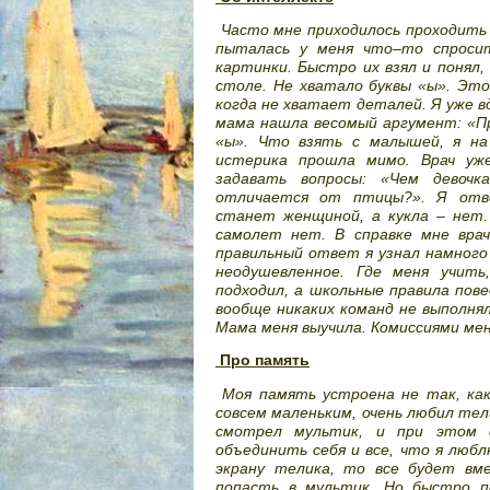
Часто мне приходилось проходить 
пыталась у меня что–то спросит
картинки. Быстро их взял и понял,
столе. Не хватало буквы «ы». Это
когда не хватает деталей. Я уже в
мама нашла весомый аргумент: «Пр
«ы». Что взять с малышей, я на
истерика прошла мимо. Врач уж
задавать вопросы: «Чем девоч
отличается от птицы?». Я отв
станет женщиной, а кукла – нет
самолет нет. В справке мне вра
правильный ответ я узнал намного 
неодушевленное. Где меня учит
подходил, а школьные правила пове
вообще никаких команд не выполнял
Мама меня выучила. Комиссиями мен
Про память
Моя память устроена не так, как
совсем маленьким, очень любил тел
смотрел мультик, и при этом 
объединить себя и все, что я любл
экрану телика, то все будет вме
попасть в мультик. Но быстро п