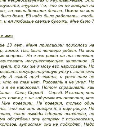
оухости, энурезе. То, что он не говорил на
сах, за очень большие деньги. Помог ли мне
 было дома. Ей надо было работать, чтобы
л, и ел любимые свежие булочки. Мне было 7
ее имя
ше 13 лет. Меня пригласили психологи на
, зимой. Нас было четверо ребят. На мой
ые вопросы. Но я все равно на них отвечал.
 нарисовать несуществующее животное. Я
вует, то как же я могу его нарисовать. Но
рисовать несуществующую утку с зелеными
уду. А зимой пруд замерз, и утка там не
, что ее там нет. Рисовать я не умел. Но
 и я ее нарисовал. Потом спрашивали, как
Саша – Саня, Сергей – Серый. Я сказал, что
или почему, я не задумываясь ответил, что
 Мне поверили. Не поверил, только один
ть, что все это говорю я, и еще рисую. Не
наю, какие выводы сделали психологи, но
ма обсуждали эту встречу с психологами,
хологов, аутистам они не подходят. Надо