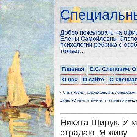
Cпециальны
Добро пожаловать на офи
Елены Самойловны Слепов
психологии ребенка с особ
только…
Главная
Е.С. Слепович. О
О нас
О сайте
О специа
«
Ольга Чобур, чудесная девушка с синдромом
Дауна. «Сила есть, воля есть, а силы воли нет...
Никита Щирук. У м
страдаю. Я живу