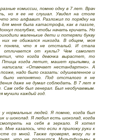
разные комиссии, помню одну в 7 лет. Врач
ь, но я ее не слушал. Увидел на столе
 что это алфавит. Разложил по порядку на
 для меня была катастрофа, как в паззле,
дохнул поглубже, чтобы начать кричать. Но
иходили маленькие дети и потеряли букву
 них не обижался никогда. В общем, моя
е поняла, что я не отсталый. И стала
ка отличается от куклы? Чем самолет
етил, что когда девочка вырастет, то
. Птица когда летит, машет крыльями, а
ч написала: «Отвечает нестандартно». А
позже, надо было сказать: одушевленное и
ь, было непонятно. Под отсталого я не
дения даже не думал соблюдать. В 7 лет я
. Сам себе был генерал. Был необучаемым.
я мучили каждый год.
 у нормальных людей. Я помню, когда был
ик и шоколад. Я любил есть шоколад, когда
смотреть на себя в зеркало. Я хотел
ю. Мне казалось, что если я приложу руки к
сте со мной. Также проверял, могу ли я
онял, что не получится. Мультфильмы я