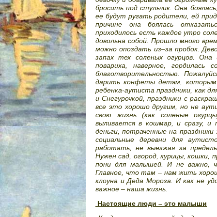
бросить под стульчик. Она боялась
ее будут ругать родители, ей прид
причине она боялась отказать
приходилось есть каждое утро соле
довольна собой. Прошло много вре
можно опоздать из–за пробок. Дево
запах тех соленых огурцов. Она
повариха, наверное, гордилась 
благотворительностью. Пожалуйс
дарить конфеты детям, которым 
ребенка-аутиста праздники, как дл
и Снегурочкой, праздники с раскра
все это хорошо другим, но не аути
свою жизнь (как соленые огурц
выливается в кошмар, и сразу, и 
деньги, потраченные на праздники
социальные деревни для аутист
работать, не выезжая за предел
Нужен сад, огород, курицы, кошки, 
пони для малышей. И не важно, 
Главное, что там – нам жить хоро
клоуна и Деда Мороза. И как не уд
важное – наша жизнь.
Настоящие люди – это малыши