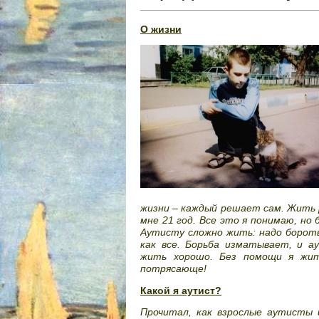
О
жизни
жизни – каждый решает сам. Жить 
мне 21 год. Все это я понимаю, но б
Аутисту сложно жить: надо бороть
как все. Борьба изматывает, и а
жить хорошо. Без помощи я жи
потрясающе!
Какой я аутист?
Прочитал, как взрослые аутисты