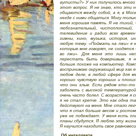
аутисты?» У них получилось много
этот вопрос. Я не знаю, кто эти н
общаются между собой, а я, в Мос
негде с ними общаться. Могу тольк
меня хорошая память. Я не тихий,
любознательный, чистоплотный, 
телевидение и радио всех времен
гимны, кино, музыка, история, и
любую тему. «Поймать на лжи» я н
которые мне говорят, не сходятся 
во лжи». Для меня это лишь не
перестать быть доверчивым, я 
больше похоже на компьютер. Ком
воспринимаю окружающий мир как ед
любом деле, в любой сфере для м
хорошо чувствую хороших и плохих
что они злые. Если рядом кто–то 
заболеть с высокой температурой.
очень часто болел. С возрастом я 
я не стал крепче. Это как одна та
действуют на меня. Мне стало легч
что я стал больше весом и ростом.
уже не побеждает. У меня есть пла
планы сбудутся. Я люблю эту жизнь
Я научился находить свое равновеси
Об интеллекте