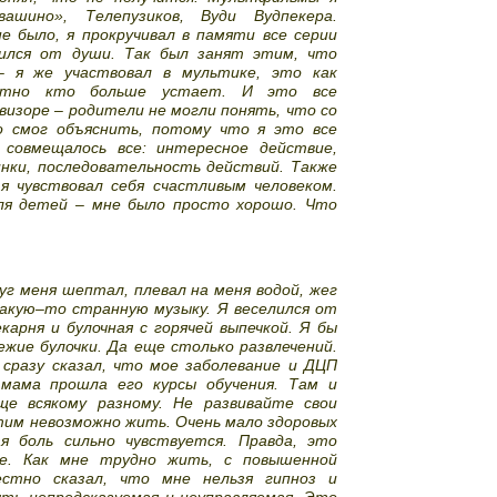
ашино», Телепузиков, Вуди Вудпекера.
е было, я прокручивал в памяти все серии
лился от души. Так был занят этим, что
– я же участвовал в мультике, это как
естно кто больше устает. И это все
изоре – родители не могли понять, что со
о смог объяснить, потому что я это все
совмещалось все: интересное действие,
нки, последовательность действий. Также
я чувствовал себя счастливым человеком.
для детей – мне было просто хорошо. Что
уг меня шептал, плевал на меня водой, жег
какую–то странную музыку. Я веселился от
арня и булочная с горячей выпечкой. Я бы
жие булочки. Да еще столько развлечений.
сразу сказал, что мое заболевание и ДЦП
 мама прошла его курсы обучения. Там и
ще всякому разному. Не развивайте свои
тим невозможно жить. Очень мало здоровых
я боль сильно чувствуется. Правда, это
е. Как мне трудно жить, с повышенной
естно сказал, что мне нельзя гипноз и
ть непредсказуемая и неуправляемая. Это