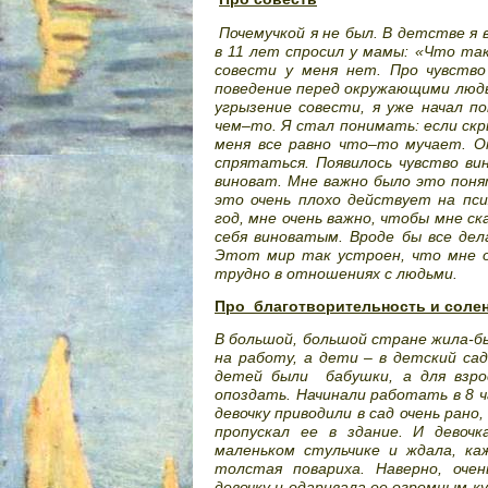
Почемучкой я не был. В детстве я 
в 11 лет спросил у мамы: «Что та
совести у меня нет. Про чувств
поведение перед окружающими людь
угрызение совести, я уже начал п
чем–то. Я стал понимать: если скр
меня все равно что–то мучает. Ок
спрятаться. Появилось чувство вин
виноват. Мне важно было это понят
это очень плохо действует на псих
год, мне очень важно, чтобы мне с
себя виноватым. Вроде бы все дела
Этот мир так устроен, что мне о
трудно в отношениях с людьми.
Про
благотворительность и соле
В большой, большой стране жила-бы
на работу, а дети – в детский са
детей были
бабушки, а для взр
опоздать. Начинали работать в 8 ч
девочку приводили в сад очень ран
пропускал ее в здание. И девочк
маленьком стульчике и ждала, ка
толстая повариха. Наверно, оче
девочку и одаривала ее огромным ку