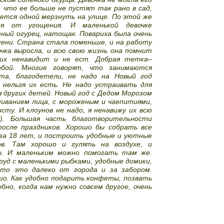
, что ее больше не пустят так рано в сад,
ется одной мерзнуть на улице. По этой же
ся от угощения. И маленькой девочке
ный огурец, натощак. Повариха была очень
мени. Страна стала поменьше, и на работу
чка выросла, и всю свою жизнь она помнит
 их ненавидит и не ест. Добрая тетка–
собой. Многие говорят, что занимаются
та, благодетели, не надо на Новый год
нельзя их есть. Не надо устраивать для
я других детей. Новый год с Дедом Морозом
шиванием лица, с мороженым и чаепитиями,
сту. И клоунов не надо, я ненавижу их всю
ы). Большая часть благотворительности
после праздников. Хорошо бы собрать все
 за 18 лет, и построить удобные и уютные
ов. Там хорошо и гулять на воздухе, и
ы. И маленьким можно помогать там же.
пруд с маленькими рыбками, удобные домики,
что это далеко от города и за забором.
шо. Как удобно подарить конфеты, позвать
обно, когда нам нужно совсем другое, очень