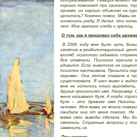
хорошо помогает при заикании, туг
приеме, он хорошо объяснял на кур
целитель? Конечно помог. Мамы не
оплатить учебу. Я делал, что хоте
лет. Мне хватало хлеба и зрелищ.
О том, как я придумал себе древн
В 2006 году мне было чуть боль
занятия в реабилитационный центр
взгляд, психологи задавали странн
Все отвечали. Психолог просила
удивился. Если животное не сущест
психолог настаивала. Пришлось на
перьями. Она летом плавала в пр
существовала. Я шел мимо и видел
мне не хотелось плохо выглядеть,
друзья произносят имя. Например: 
меня называют Кузя. А когда спрос
Кузя – это древнее имя Никиты.
человек. Моя мама не могла повери
ожидала она от меня такого. Не з
мама свои выводы сделала. Мы до
смеялись. Странные вопросы у пси
заменить их.
Про совесть