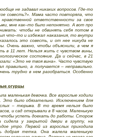
вообще не задавал никаких вопросов. Где-то
кое совесть?». Мама часто повторяла, что
о нравственной ответственности за свое
ми, мне как–то было непонятно. А вот про
онимать: чтобы не обвинять себя потом в
ыл что–то и избежал наказания, то внутри
азалось это совесть, и от нее никуда не
ы. Очень важно, чтобы объяснили, в чем я
ь в 11 лет. Нельзя жить с чувством вины,
ологическое состояние. Да и сейчас, в 21
казали: «Это не твоя вина». Часто чувствую
л правильно, а получается – неправильно.
чень трудно в нем разобраться. Особенно
ные огурцы
ла маленькая девочка. Все взрослые ходили
д. Это было обязательно. Исключением для
ослых – тюрьма. В то время нельзя было
асов, и сад открывали в 8 часов. Маленькую
о, чтобы успеть доехать до работы. Сторож
а сидела у закрытой двери в группу, на
ждое утро. Первой из взрослых приходила
нь добрая тетка. Она жалела маленькую
ском соленого огурца. Девочка не могла его