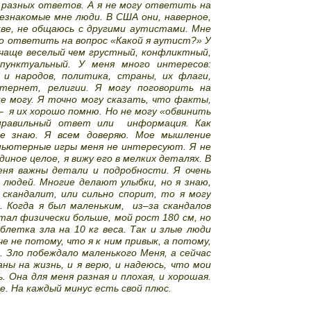
 разных ответов. А я не могу ответить на
езнакомые мне люди. В США они, наверное,
кве, не общаюсь с другими аутистами. Мне
о ответить на вопрос «Какой я аутист?» У
 чаще веселый чем грустный, конфликтный,
пунктуальный. У меня много интересов:
 и народов, политика, страны, их флаги,
нтернет, религии. Я могу поговорить на
е могу. Я точно могу сказать, что факты,
–
я их хорошо помню. Но не могу «обвинить
правильный ответ или
информация. Как
не знаю. Я всем доверяю. Мое мышление
пьютерные игры меня не интересуют. Я не
иное целое, я вижу его в мелких деталях. В
еня важны детали и подробности. Я очень
 людей. Многие делают улыбки, но я знаю,
скандалит, или сильно спорит, то я могу
 Когда я был маленьким,
из–за скандалов
стал физически больше, мой рост 180 см, но
блетка зла на 10 кг веса. Так и злые люди
е не потому, что я к ним привык, а потому,
 Зло побеждало маленького Меня, а сейчас
ны на жизнь, и я верю, и надеюсь, что мои
. Она для меня разная и плохая, и хорошая.
е. На каждый минус есть свой плюс.