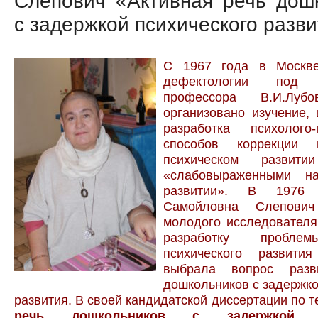
Слепович «Активная речь дош
с задержкой психического разв
С 1967 года в Москве
дефектологии под р
профессора В.И.Луб
организовано изучение,
разработка психолого-п
способов коррекции
психическом развит
«слабовыраженными н
развитии». В 1976
Самойловна Слепови
молодого исследователя
разработку пробле
психического развит
выбрала вопрос раз
дошкольников с задержко
развития. В своей кандидатской диссертации по 
речь дошкольников с задержкой пс