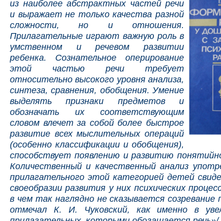
из наиболее абстрактных частей речи
и выражает не только качества разной
сложности, но и отношения.
Прилагательные играют важную роль в
умственном и речевом развитии
ребенка. Сознательное оперирование
этой частью речи требует
относительно высокого уровня анализа,
синтеза, сравнения, обобщения. Умение
выделять признаки предметов и
обозначать их соответствующим
словом влечет за собой более быстрое
развитие всех мыслительных операций
(особенно классификации и обобщения),
способствует появлению и развитию понятийн
Количественный и качественный анализ употр
прилагательного этой категорией детей свид
своеобразии развития у них психических процесс
в чем так наглядно не сказывается созревание 
отмечал К. И. Чуковский, как именно в уве
прилагательных, которыми обогащается речь»/