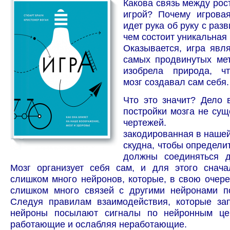
Какова связь между рос
игрой? Почему игровая
идет рука об руку с раз
чем состоит уникальная
Оказывается, игра явл
самых продвинутых мет
изобрела природа, ч
мозг создавал сам себя.
Что это значит? Дело 
постройки мозга не сущ
чертежей. Инф
закодированная в наше
скудна, чтобы определи
должны соединяться д
Мозг организует себя сам, и для этого снача
слишком много нейронов, которые, в свою очере
слишком много связей с другими нейронами по
Следуя правилам взаимодействия, которые за
нейроны посылают сигналы по нейронным це
работающие и ослабляя неработающие.