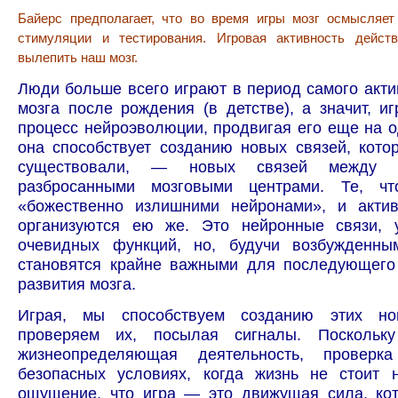
Байерс предполагает, что во время игры мозг осмысляе
стимуляции и тестирования. Игровая активность действ
вылепить наш мозг.
Люди больше всего играют в период самого акти
мозга после рождения (в детстве), а значит, и
процесс нейроэволюции, продвигая его еще на о
она способствует созданию новых связей, кот
существовали, — новых связей между 
разбросанными мозговыми центрами. Те, ч
«божественно излишними нейронами», и актив
организуются ею же. Это нейронные связи, 
очевидных функций, но, будучи возбужденны
становятся крайне важными для последующего
развития мозга.
Играя, мы способствуем созданию этих н
проверяем их, посылая сигналы. Посколь
жизнеопределяющая деятельность, проверк
безопасных условиях, когда жизнь не стоит н
ощущение, что игра — это движущая сила, кот