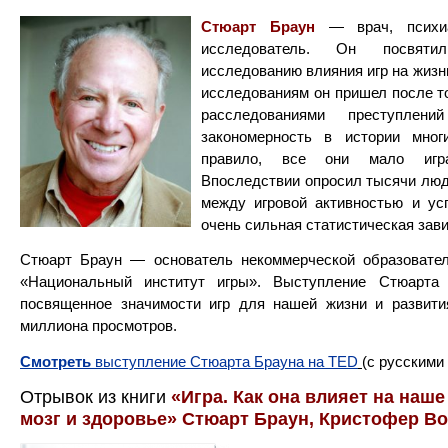
Стюарт Браун
— врач, психиа
исследователь. Он посвят
исследованию влияния игр на жизнь
исследованиям он пришел после то
расследованиями преступлен
закономерность в истории мно
правило, все они мало игр
Впоследствии опросил тысячи люд
между игровой активностью и ус
очень сильная статистическая зав
Стюарт Браун — основатель некоммерческой образовател
«Национальный институт игры». Выступление Стюарта
посвященное значимости игр для нашей жизни и развити
миллиона просмотров.
Смотреть
выступление Стюарта Брауна на TED
(с русскими
Отрывок из книги
«Игра. Как она влияет на наш
мозг и здоровье» Стюарт Браун, Кристофер Во