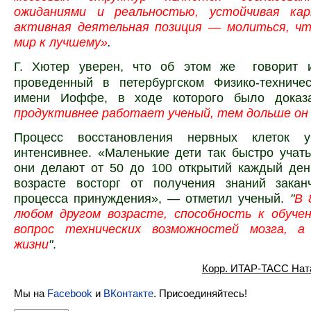
ожиданиями и реальностью, устойчивая ка
активная деятельная позиция — молиться, 
мир к лучшему»
.
Г. Хютер уверен, что об этом же
говорит
проведенный в петербургском Физико-техничес
имени Иоффе, в ходе которого было доказ
продуктивнее работает ученый, тем дольше он
Процесс восстановления нервных клеток 
интенсивнее. «Маленькие дети так быстро учать
они делают от 50 до 100 открытий каждый ден
возрасте восторг от получения знаний заканч
процесса принуждения», — отметил ученый.
"
В 
любом другом возрасте, способность к обуч
вопрос технических возможностей мозга, а
жизни
"
.
Корр. ИТАР-ТАСС Нат
Мы на
Facebook
и
ВКонтакте
. Присоединяйтесь!