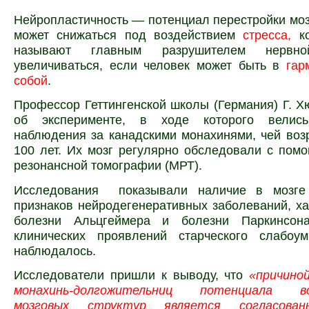
Нейропластичность — потенциал перестройки моз
может снижаться под воздействием
стресса,
ко
называют главным разрушителем нервн
увеличиваться, если человек может быть в
гар
собой
.
Профессор Геттингенской школы (Германия) Г. Х
об эксперименте, в ходе которого велись
наблюдения за канадскими монахинями, чей во
100 лет. Их мозг регулярно обследовали с пом
резонансной томографии (МРТ).
Исследования показывали наличие в мозге
признаков нейродегенеративных заболеваний, х
болезни Альцгеймера и болезни Паркинсона
клинических проявлений старческого слабо
наблюдалось.
Исследователи пришли к выводу, что
«причино
монахинь-долгожительниц потенциала во
мозговых структур является согласован