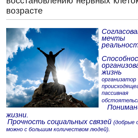
восстановлению нервных клето
возрасте
Согласов
меч
реальност
Способно
организо
жиз
организатор
происходя
пассивн
обстоятельс
Пониман
жизни.
Прочность социальных связей
(добрые 
можно с большим количеством людей).