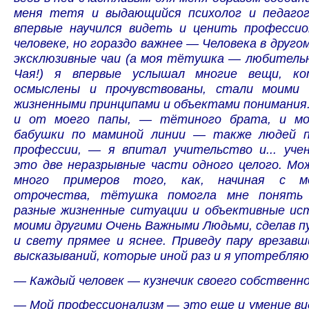
меня тетя и выдающийся психолог и педагог
впервые научился видеть и ценить профессио
человеке, но гораздо важнее — Человека в другом
эксклюзивные чаи (а моя тётушка — любитель
Чая!) я впервые услышал многие вещи, ко
осмыслены и прочувствованы, стали моими 
жизненными принципами и объектами понимания.
и от моего папы, — тётиного брата, и мо
бабушки по маминой линии — также людей п
профессии, — я впитал учительство и... учен
это две неразрывные части одного целого. Мо
много примеров того, как, начиная с м
отрочества, тётушка помогла мне понять
разные жизненные ситуации и объективные ист
моими другими Очень Важными Людьми, сделав п
и свету прямее и яснее. Приведу пару врезав
высказываний, которые иной раз и я употребляю 
— Каждый человек — кузнечик своего собственно
— Мой профессионализм — это еще и умение ви