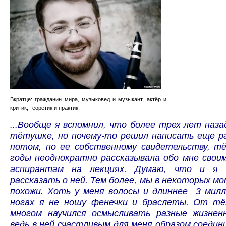
Вкратце: гражданин мира, музыковед и музыкант, актёр и
критик, теоретик и практик.
...Вообще я вспомнил, что более трех лет наза
тётушке, но почему-то решил написать еще ра
потом, по ее собственному свидетельству, т
годы неоднократно рассказывала обо мне cвои
аспирантам на лекциях. Думаю, что и я 
рассказать о ней. Тем более, мы в некоторых м
похожи. Хоть у меня волосы и длиннее 3 милл
ногах я не ношу фенечки и браслеты. От т
многом научился осмысливать разные жизнен
ведь в ней счастливым для меня образом соеди